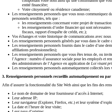
comportant votre nom ainsi qu’une confirmation que vous
entité financière;
Votre citoyenneté ou résidence canadienne;
Les renseignements personnels que vous nous communiquez dans le
personnels sensibles, tels que :
les renseignements concernant votre projet de transaction
les renseignements d’ordre financier qui sont nécessaires
fiscaux, rapport d'enquête de crédit, etc.);
Vos échanges et votre historique de communications avec nous (
Les renseignements personnels générés par vous dans le cadre d
Les renseignements personnels fournis dans le cadre d’une dema
affiliations professionnelles);
Les renseignements personnels que vous êtes tenus de, ou invités
l’Agence : numéro d’assurance sociale pour les employés et ren
des administrateurs de l’Agence en application de
Loi visant pr
Les renseignements personnels automatiquement collectés lors vo
3. Renseignements personnels recueillis automatiquement ou par 
Afin d’assurer la fonctionnalité du Site Web ainsi que les fins des ren
Le nom de domaine de leur fournisseur d’accès à Internet;
Leur adresse IP;
Leur navigateur (Explorer, Firefox, etc.) et leur système d’exp
La date et l’heure de leur visite;
Leur pays d’origine;