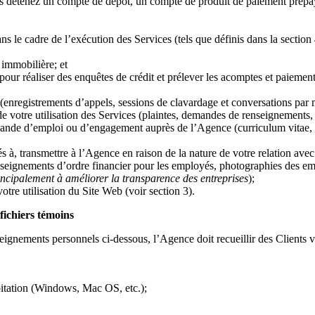
 détenez un compte de dépôt, un compte de produit de paiement prépayé
 cadre de l’exécution des Services (tels que définis dans la section 4 
 immobilière; et
 pour réaliser des enquêtes de crédit et prélever les acomptes et paieme
enregistrements d’appels, sessions de clavardage et conversations par
e votre utilisation des Services (plaintes, demandes de renseignements,
nde d’emploi ou d’engagement auprès de l’Agence (curriculum vitae, ren
 à, transmettre à l’Agence en raison de la nature de votre relation avec
seignements d’ordre financier pour les employés, photographies des emp
incipalement à améliorer la transparence des entreprises
);
tre utilisation du Site Web (voir section 3).
fichiers témoins
seignements personnels ci-dessous, l’Agence doit recueillir des Clients v
loitation (Windows, Mac OS, etc.);