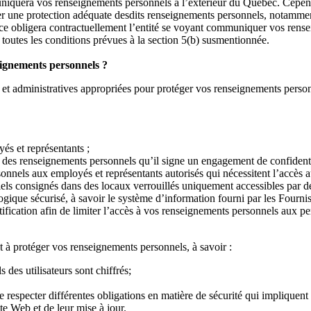
uniquera vos renseignements personnels à l’extérieur du Québec. Cependa
urer une protection adéquate desdits renseignements personnels, notamme
ce obligera contractuellement l’entité se voyant communiquer vos rensei
 toutes les conditions prévues à la section 5(b) susmentionnée.
eignements personnels ?
t administratives appropriées pour protéger vos renseignements personn
yés et représentants ;
 des renseignements personnels qu’il signe un engagement de confidentia
sonnels aux employés et représentants autorisés qui nécessitent l’accès
ls consignés dans des locaux verrouillés uniquement accessibles par de
ique sécurisé, à savoir le système d’information fourni par les Fournis
fication afin de limiter l’accès à vos renseignements personnels aux pe
t à protéger vos renseignements personnels, à savoir :
des utilisateurs sont chiffrés;
e respecter différentes obligations en matière de sécurité qui impliquen
te Web et de leur mise à jour.