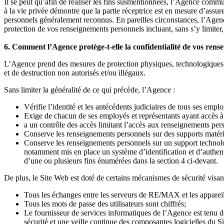
Il se peut qu’afin de réaliser les fins susmentionnées, l’Agence comm
à la vie privée démontre que la partie réceptrice est en mesure d’ass
personnels généralement reconnus. En pareilles circonstances, l’Agen
protection de vos renseignements personnels incluant, sans s’y limiter,
6. Comment l’Agence protège-t-elle la confidentialité de vos rens
L’Agence prend des mesures de protection physiques, technologiques e
et de destruction non autorisés et/ou illégaux.
Sans limiter la généralité de ce qui précède, l’Agence :
Vérifie l’identité et les antécédents judiciaires de tous ses emplo
Exige de chacun de ses employés et représentants ayant accès à
a un contrôle des accès limitant l’accès aux renseignements per
Conserve les renseignements personnels sur des supports matérie
Conserve les renseignements personnels sur un support technolog
notamment mis en place un système d’identification et d’authenti
d’une ou plusieurs fins énumérées dans la section 4 ci-devant.
De plus, le Site Web est doté de certains mécanismes de sécurité visan
Tous les échanges entre les serveurs de RE/MAX et les appareils 
Tous les mots de passe des utilisateurs sont chiffrés;
Le fournisseur de services informatiques de l’Agence est tenu d
sécurité et une veille continue des composantes logicielles du Si