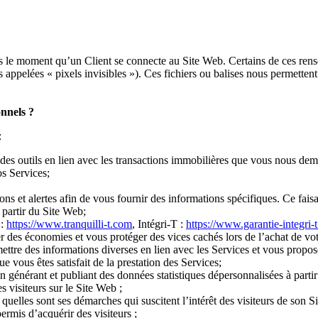
 le moment qu’un Client se connecte au Site Web. Certains de ces rensei
s appelées « pixels invisibles »). Ces fichiers ou balises nous permette
onnels ?
:
des outils en lien avec les transactions immobilières que vous nous dem
os Services;
tions et alertes afin de vous fournir des informations spécifiques. Ce fa
à partir du Site Web;
 :
https://www.tranquilli-t.com
, Intégri-T :
https://www.garantie-integri-
iser des économies et vous protéger des vices cachés lors de l’achat de vot
re des informations diverses en lien avec les Services et vous proposer
e vous êtes satisfait de la prestation des Services;
générant et publiant des données statistiques dépersonnalisées à partir
 visiteurs sur le Site Web ;
quelles sont ses démarches qui suscitent l’intérêt des visiteurs de son S
ermis d’acquérir des visiteurs ;