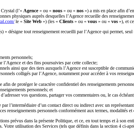
Crystal (l’«
Agence
» ou «
nous
» ou «
nos
») a mis en place afin d’e
rsonnes physiques auprès desquelles l’Agence recueille des renseignement
tal.com/
le «
Site Web
») (les «
Clients
» ou «
vous
» ou «
vos
»), et ce
s) » désigne tout renseignement recueilli par l’Agence qui permet, seul
ements personnels;
r l’Agence et des fins poursuivies par cette collecte;
onnels ainsi que des tiers auxquels l’Agence est susceptible de communi
ersonnels colligés par l’Agence, notamment pour accéder à vos renseig
e afin de protéger le caractère confidentiel des renseignements personne
renseignements personnels; et
adresser vos questions, partager vos commentaires ou, le cas échéant, f
ar l’intermédiaire d’un contact direct ou indirect avec un représentant
 ces renseignements personnels conformément aux termes, modalités et c
itions prévus dans la présente Politique, et ce, en tout temps et à son 
 Votre utilisation des Services (tels que définis dans la section 4 ci-apr