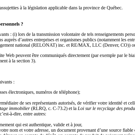
assujetties à la législation applicable dans la province de Québec.
personnels ?
ts : (i) lors de la transmission volontaire de tels renseignements pers
ctons auprès d’autres entreprises et organismes publics (notamment le
gement national (RELONAT) inc. et RE/MAX, LLC (Denver, CO)) ou (iii
Site Web peuvent être communiqués directement (par exemple par le bia
ent à la section 3).
ivants :
sses électroniques, numéros de téléphone);
édiaire de ses représentants autorisés, de vérifier votre identité et cel
rtage immobilier
(RLRQ, c. C-73.2) et la
Loi sur le recyclage des produi
’est-à-dire, entre autres:
ement qui est authentique, valide et à jour,
tre nom et votre adresse, un document provenant d’une source fiable 