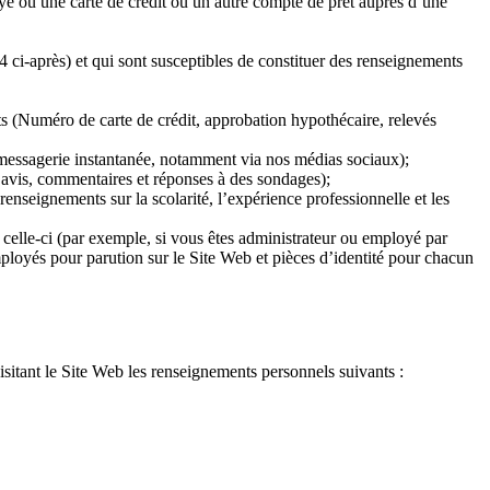
 ou une carte de crédit ou un autre compte de prêt auprès d’une
ci-après) et qui sont susceptibles de constituer des renseignements
nts (Numéro de carte de crédit, approbation hypothécaire, relevés
 messagerie instantanée, notamment via nos médias sociaux);
 avis, commentaires et réponses à des sondages);
seignements sur la scolarité, l’expérience professionnelle et les
 celle-ci (par exemple, si vous êtes administrateur ou employé par
loyés pour parution sur le Site Web et pièces d’identité pour chacun
isitant le Site Web les renseignements personnels suivants :